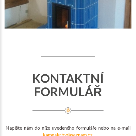
KONTAKTNÍ
FORMULÁŘ
Napište nám do níže uvedeného formuláře nebo na e-mail
kamnakrby@seznam.cz
.